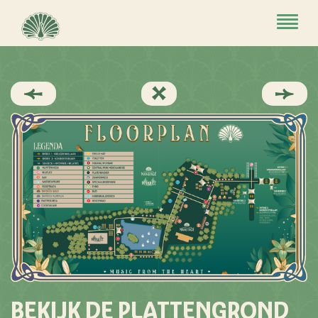
Toggle
navigat
BEKIJK DE PLATTENGROND