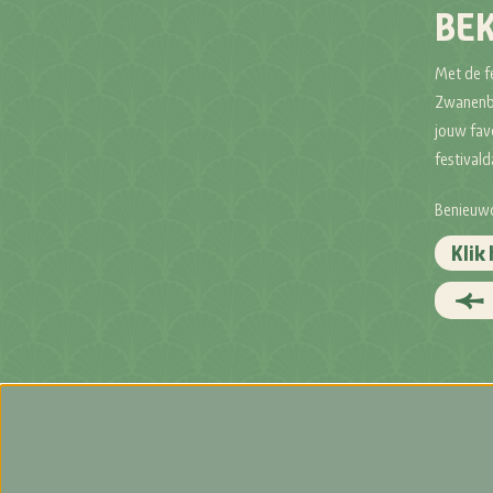
BEK
Met de fe
Zwanenbo
jouw favo
festivald
Benieuwd
Klik