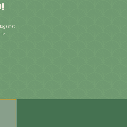
!
e
stage met
cte