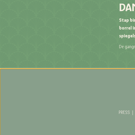
DAN
Stap bi
borrel 
spiegel
De gangm
PRESS
|