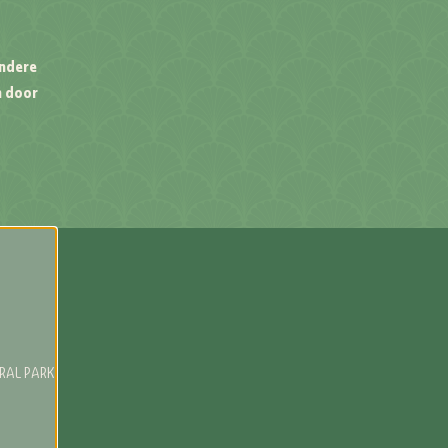
ondere
n door
RAL PARK